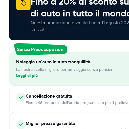
Fino a 20% di sconto su
di auto in tutto il mond
Questa promozione è valida fino a 11 agosto 202
stesso!
Senza Preoccupazioni
Noleggia un’auto in tutta tranquillità
La nostra scelta migliore per un viaggio senza pensieri.
Leggi di più
Cancellazione
gratuita
Fino a 48 ore prima dell'orario programmato per il preliev
Miglior prezzo garantito