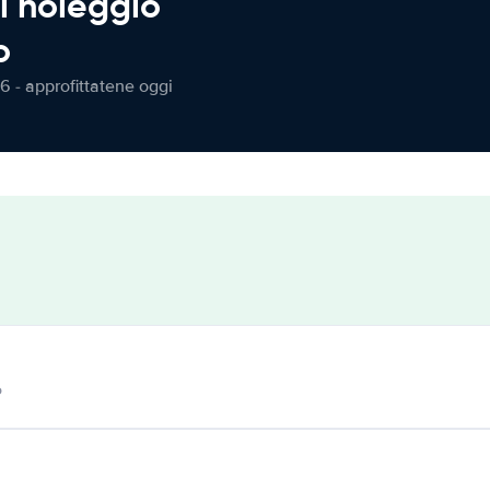
l noleggio
o
6 - approfittatene oggi
o