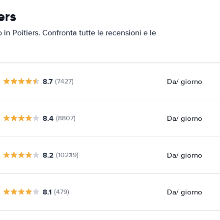
ers
 in Poitiers. Confronta tutte le recensioni e le
8.7
Da
/ giorno
(7427)
8.4
Da
/ giorno
(8807)
8.2
Da
/ giorno
(10239)
8.1
Da
/ giorno
(479)