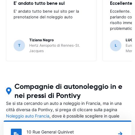
E' andato tutto bene sul
E' andato tutto bene sul sito per la
Eccellente. C
prenotazione del noleggio auto
parlando con
risolto imme
problematica 
Tiziana Negro
LUCA
T
Hertz Aeroporto di Rennes-St.
L
Europ
Jacques
Meri
Compagnie di autonoleggio in e
nei pressi di Pontivy
Se si sta cercando un auto a noleggio in Francia, ma in una
città diversa da Pontivy, si prega di cliccare sulla pagina
Noleggio auto Francia
, dove è possibile scegliere in quale
città in Francia si vuole noleggiare l'auto.
10 Rue General Quinivet