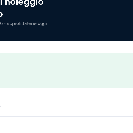
l noleggio
o
6 - approfittatene oggi
o