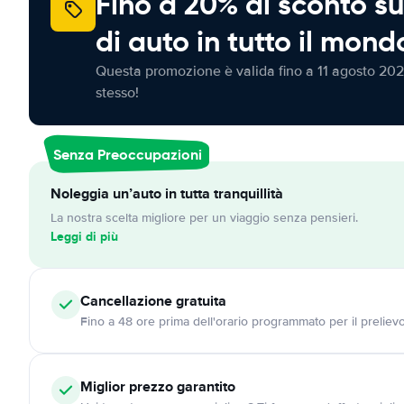
Fino a 20% di sconto su
di auto in tutto il mond
Questa promozione è valida fino a 11 agosto 202
stesso!
Senza Preoccupazioni
Noleggia un’auto in tutta tranquillità
La nostra scelta migliore per un viaggio senza pensieri.
Leggi di più
Cancellazione
gratuita
Fino a 48 ore prima dell'orario programmato per il preliev
Miglior prezzo garantito