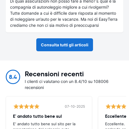
Di quali assicurazioni non posso fare a meno? E qual è la
compagnia di autonoleggio migliore a cui rivolgermi?
Tutte domande a cui è difficile dare risposta al momento
di noleggiare un’auto per le vacanze. Ma noi di EasyTerra
crediamo che non ci sia motivo di preoccuparsi
Consulta tutti gli articoli
Recensioni recenti
8.4
I clienti ci valutano con un 8.4/10 su 108006
recensioni
07-10-2025
E' andato tutto bene sul
E' andato tutto bene sul sito per la
Eccellente. C