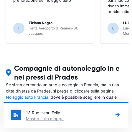
prenotazione del noleggio auto
parlando con
risolto imme
problematica 
Tiziana Negro
LUCA
T
Hertz Aeroporto di Rennes-St.
L
Europ
Jacques
Meri
Compagnie di autonoleggio in e
nei pressi di Prades
Se si sta cercando un auto a noleggio in Francia, ma in una
città diversa da Prades, si prega di cliccare sulla pagina
Noleggio auto Francia
, dove è possibile scegliere in quale
città in Francia si vuole noleggiare l'auto.
13 Rue Henri Felip
Mostra sulla mappa