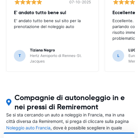
07-10-2025
E' andato tutto bene sul
E' andato tutto bene sul sito per la
Eccellente. C
prenotazione del noleggio auto
parlando con
risolto imme
problematica 
Tiziana Negro
LUCA
T
Hertz Aeroporto di Rennes-St.
L
Europ
Jacques
Meri
Compagnie di autonoleggio in e
nei pressi di Remiremont
Se si sta cercando un auto a noleggio in Francia, ma in una
città diversa da Remiremont, si prega di cliccare sulla pagina
Noleggio auto Francia
, dove è possibile scegliere in quale
città in Francia si vuole noleggiare l'auto.