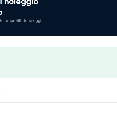
l noleggio
o
6 - approfittatene oggi
o