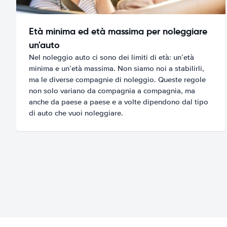
Età minima ed età massima per noleggiare
un'auto
Nel noleggio auto ci sono dei limiti di età: un’età
minima e un’età massima. Non siamo noi a stabilirli,
ma le diverse compagnie di noleggio. Queste regole
non solo variano da compagnia a compagnia, ma
anche da paese a paese e a volte dipendono dal tipo
di auto che vuoi noleggiare.