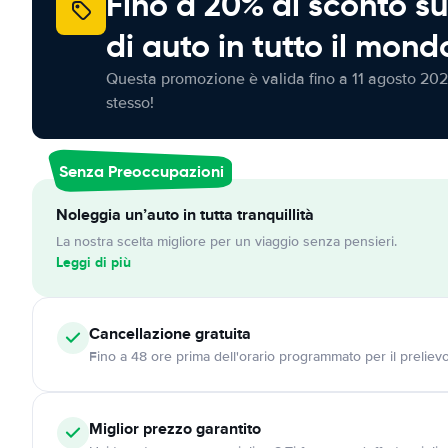
Fino a 20% di sconto su
di auto in tutto il mond
Questa promozione è valida fino a 11 agosto 202
stesso!
Senza Preoccupazioni
Noleggia un’auto in tutta tranquillità
La nostra scelta migliore per un viaggio senza pensieri.
Leggi di più
Cancellazione
gratuita
Fino a 48 ore prima dell'orario programmato per il preliev
Miglior prezzo garantito