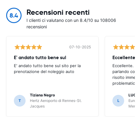
Recensioni recenti
8.4
I clienti ci valutano con un 8.4/10 su 108006
recensioni
07-10-2025
E' andato tutto bene sul
E' andato tutto bene sul sito per la
Eccellente. C
prenotazione del noleggio auto
parlando con
risolto imme
problematica 
Tiziana Negro
LUCA
T
Hertz Aeroporto di Rennes-St.
L
Europ
Jacques
Meri