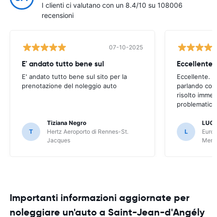
I clienti ci valutano con un 8.4/10 su 108006
recensioni
07-10-2025
E' andato tutto bene sul
E' andato tutto bene sul sito per la
Eccellente. C
prenotazione del noleggio auto
parlando con
risolto imme
problematica 
Tiziana Negro
LUCA
T
Hertz Aeroporto di Rennes-St.
L
Europ
Jacques
Meri
Importanti informazioni aggiornate per
noleggiare un'auto a Saint-Jean-d'Angély