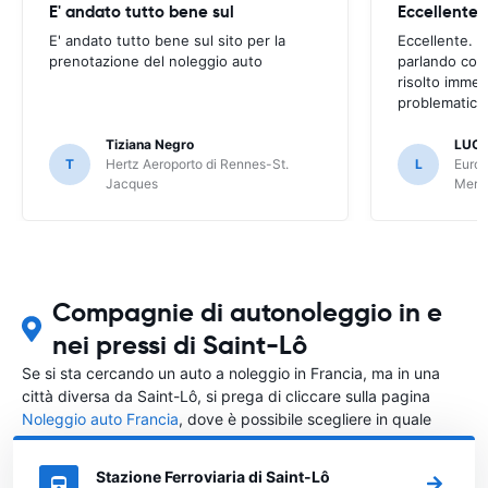
E' andato tutto bene sul
E' andato tutto bene sul sito per la
Eccellente. C
prenotazione del noleggio auto
parlando con
risolto imme
problematica 
Tiziana Negro
LUCA
T
Hertz Aeroporto di Rennes-St.
L
Europ
Jacques
Meri
Compagnie di autonoleggio in e
nei pressi di Saint-Lô
Se si sta cercando un auto a noleggio in Francia, ma in una
città diversa da Saint-Lô, si prega di cliccare sulla pagina
Noleggio auto Francia
, dove è possibile scegliere in quale
città in Francia si vuole noleggiare l'auto.
Stazione Ferroviaria di Saint-Lô