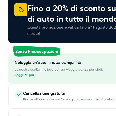
Fino a 20% di sconto su
di auto in tutto il mond
Questa promozione è valida fino a 11 agosto 202
stesso!
Senza Preoccupazioni
Noleggia un’auto in tutta tranquillità
La nostra scelta migliore per un viaggio senza pensieri.
Leggi di più
Cancellazione
gratuita
Fino a 48 ore prima dell'orario programmato per il preliev