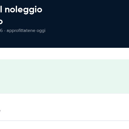
l noleggio
o
6 - approfittatene oggi
o