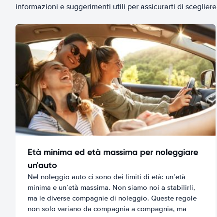
informazioni e suggerimenti utili per assicurarti di scegliere 
Età minima ed età massima per noleggiare
un'auto
Nel noleggio auto ci sono dei limiti di età: un’età
minima e un’età massima. Non siamo noi a stabilirli,
ma le diverse compagnie di noleggio. Queste regole
non solo variano da compagnia a compagnia, ma