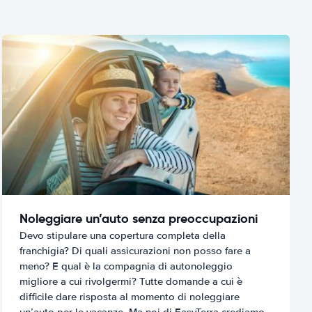
Noleggiare un’auto senza preoccupazioni
Devo stipulare una copertura completa della
franchigia? Di quali assicurazioni non posso fare a
meno? E qual è la compagnia di autonoleggio
migliore a cui rivolgermi? Tutte domande a cui è
difficile dare risposta al momento di noleggiare
un’auto per le vacanze. Ma noi di EasyTerra crediamo