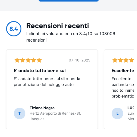
Recensioni recenti
8.4
I clienti ci valutano con un 8.4/10 su 108006
recensioni
07-10-2025
E' andato tutto bene sul
E' andato tutto bene sul sito per la
Eccellente. C
prenotazione del noleggio auto
parlando con
risolto imme
problematica 
Tiziana Negro
LUCA
T
Hertz Aeroporto di Rennes-St.
L
Europ
Jacques
Meri