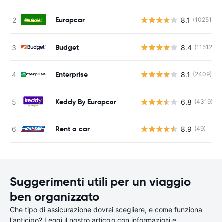
Europcar
8.1
(10251)
Budget
8.4
(11512)
Enterprise
8.1
(2409)
Keddy By Europcar
6.8
(4319)
Rent a car
8.9
(49)
Suggerimenti utili per un viaggio
ben organizzato
Che tipo di assicurazione dovrei scegliere, e come funziona
l'anticipo? Leggi il nostro articolo con informazioni e