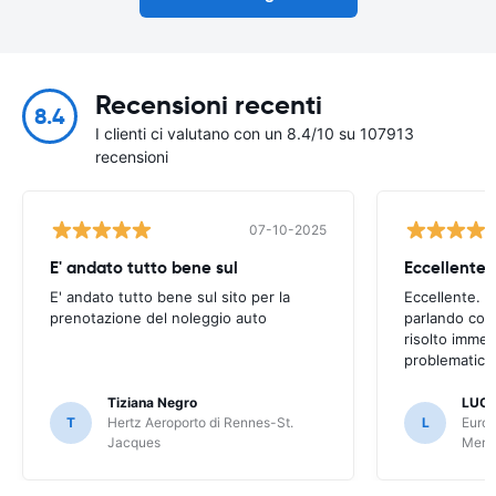
Recensioni recenti
8.4
I clienti ci valutano con un 8.4/10 su 107913
recensioni
07-10-2025
E' andato tutto bene sul
E' andato tutto bene sul sito per la
Eccellente. C
prenotazione del noleggio auto
parlando con
risolto imme
problematica 
Tiziana Negro
LUCA
T
Hertz Aeroporto di Rennes-St.
L
Europ
Jacques
Meri