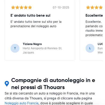
07-10-2025
E' andato tutto bene sul
E' andato tutto bene sul sito per la
Eccellente. C
prenotazione del noleggio auto
parlando con
risolto imme
problematica 
Tiziana Negro
LUCA
T
Hertz Aeroporto di Rennes-St.
L
Europ
Jacques
Meri
Compagnie di autonoleggio in e
nei pressi di Thouars
Se si sta cercando un auto a noleggio in Francia, ma in una
città diversa da Thouars, si prega di cliccare sulla pagina
Noleggio auto Francia
, dove è possibile scegliere in quale