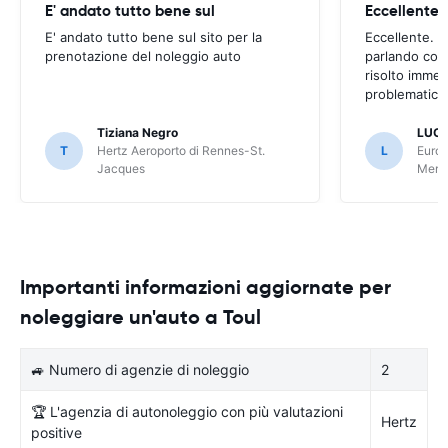
E' andato tutto bene sul
E' andato tutto bene sul sito per la
Eccellente. C
prenotazione del noleggio auto
parlando con
risolto imme
problematica 
Tiziana Negro
LUCA
T
Hertz Aeroporto di Rennes-St.
L
Europ
Jacques
Meri
Importanti informazioni aggiornate per
noleggiare un'auto a Toul
🚙 Numero di agenzie di noleggio
2
🏆 L'agenzia di autonoleggio con più valutazioni
Hertz
positive