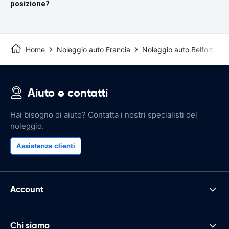
posizione?
Home
Noleggio auto Francia
Noleggio auto Belfort
B
Aiuto e contatti
Hai bisogno di aiuto? Contatta i nostri specialisti del
noleggio.
Assistenza clienti
Account
Chi siamo