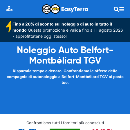
Fino a 20% di sconto sul noleggio di auto in tutto il
mondo
Questa promozione è valida fino a 11 agosto 2026
- approfittatene oggi stesso!
Noleggio Auto Belfort-
Montbéliard TGV
Risparmia tempo e denaro. Confrontiamo le offerte delle
compagnie di autonoleggio a Belfort-Montbéliard TGV al posto
tuo.
Confrontiamo tutti i fornitori più conosciuti