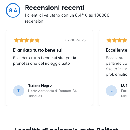
Recensioni recenti
8.4
I clienti ci valutano con un 8.4/10 su 108006
recensioni
07-10-2025
E' andato tutto bene sul
E' andato tutto bene sul sito per la
Eccellente. C
prenotazione del noleggio auto
parlando con
risolto imme
problematica 
Tiziana Negro
LUCA
T
Hertz Aeroporto di Rennes-St.
L
Europ
Jacques
Meri