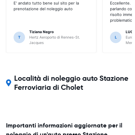
E' andato tutto bene sul sito per la
Eccellente. C
prenotazione del noleggio auto
parlando con
risolto imme
problematica 
Tiziana Negro
LUCA
T
Hertz Aeroporto di Rennes-St.
L
Europ
Jacques
Meri
Località di noleggio auto Stazione
Ferroviaria di Cholet
Importanti informazioni aggiornate per il
noleggio di un'auto presso Stazione