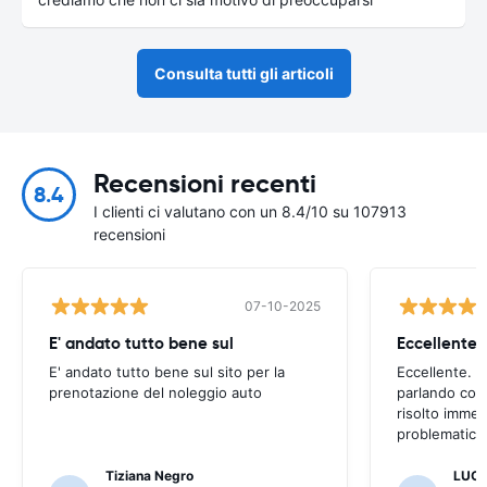
Consulta tutti gli articoli
Recensioni recenti
8.4
I clienti ci valutano con un 8.4/10 su 107913
recensioni
07-10-2025
E' andato tutto bene sul
E' andato tutto bene sul sito per la
Eccellente. C
prenotazione del noleggio auto
parlando con
risolto imme
problematica 
Tiziana Negro
LUCA