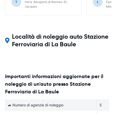
T
Hertz Aeroporto di Rennes-St.
L
Europ
Jacques
Meri
Località di noleggio auto Stazione
Ferroviaria di La Baule
Importanti informazioni aggiornate per il
noleggio di un'auto presso Stazione
Ferroviaria di La Baule
🚙 Numero di agenzie di noleggio
5