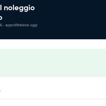
l noleggio
o
6 - approfittatene oggi
o