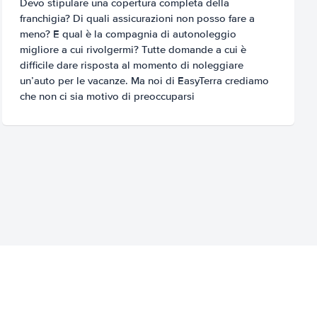
Devo stipulare una copertura completa della
franchigia? Di quali assicurazioni non posso fare a
meno? E qual è la compagnia di autonoleggio
migliore a cui rivolgermi? Tutte domande a cui è
difficile dare risposta al momento di noleggiare
un’auto per le vacanze. Ma noi di EasyTerra crediamo
che non ci sia motivo di preoccuparsi