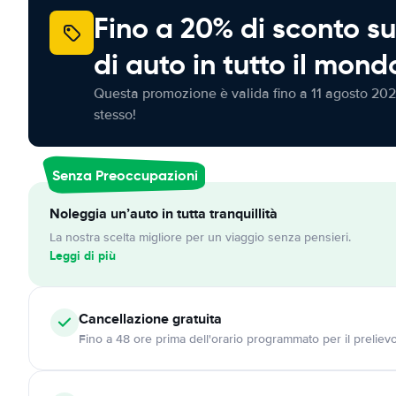
Fino a 20% di sconto su
di auto in tutto il mond
Questa promozione è valida fino a 11 agosto 202
stesso!
Senza Preoccupazioni
Noleggia un’auto in tutta tranquillità
La nostra scelta migliore per un viaggio senza pensieri.
Leggi di più
Cancellazione
gratuita
Fino a 48 ore prima dell'orario programmato per il preliev