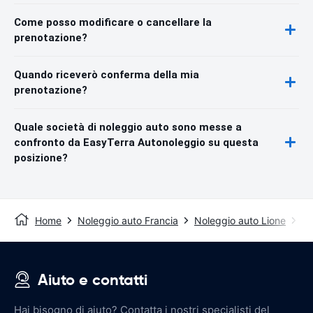
Come posso modificare o cancellare la
prenotazione?
Quando riceverò conferma della mia
prenotazione?
Quale società di noleggio auto sono messe a
confronto da EasyTerra Autonoleggio su questa
posizione?
Home
Noleggio auto Francia
Noleggio auto Lione
Ae
Aiuto e contatti
Hai bisogno di aiuto? Contatta i nostri specialisti del