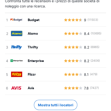
Confronta tutte le recensioni e i prezzi di queste società di
noleggio con una ricerca.
Budget
9
(11503)
Alamo
8.4
(10695)
Thrifty
8.2
(6965)
Enterprise
8.2
(2406)
Flizzr
8.1
(479)
Avis
7.8
(7427)
Mostra tutti i locatori