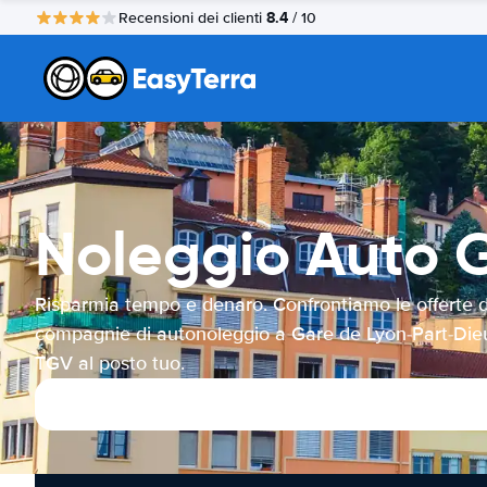
8.4
Recensioni dei clienti
/ 10
Noleggio Auto 
Risparmia tempo e denaro. Confrontiamo le offerte d
compagnie di autonoleggio a Gare de Lyon-Part-Die
TGV al posto tuo.