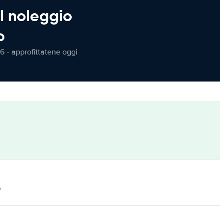
l noleggio
o
6 - approfittatene oggi
o