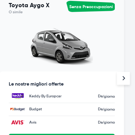
Toyota Aygo X
Senza Preoccupazioni
O simile
Le nostre migliori offerte
Keddy By Europcar
Da
/giorno
Budget
Da
/giorno
Avis
Da
/giorno