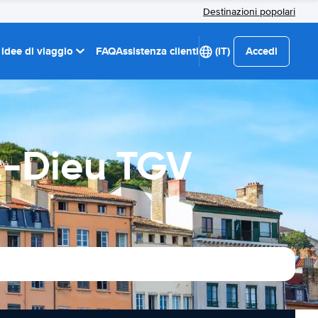
Destinazioni popolari
 idee di viaggio
FAQ
Assistenza clienti
(IT)
Accedi
t-Dieu TGV