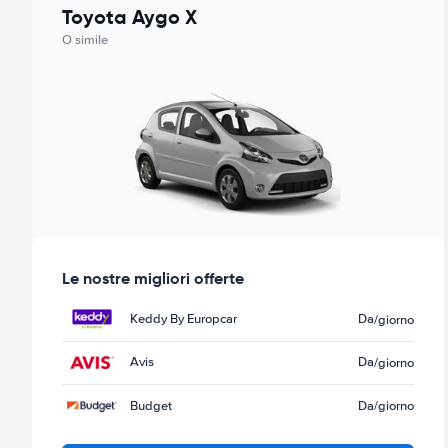
Toyota Aygo X
O simile
Le nostre migliori offerte
Keddy By Europcar
Da
/giorno
Avis
Da
/giorno
Budget
Da
/giorno