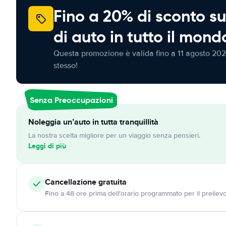
Fino a 20% di sconto su
di auto in tutto il mond
Questa promozione è valida fino a 11 agosto 202
stesso!
Senza Preoccupazioni
Noleggia un’auto in tutta tranquillità
La nostra scelta migliore per un viaggio senza pensieri.
Leggi di più
Cancellazione
gratuita
Fino a 48 ore prima dell'orario programmato per il preliev