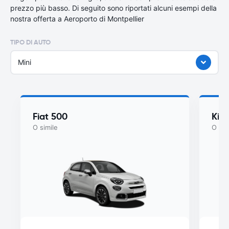
prezzo più basso. Di seguito sono riportati alcuni esempi della
nostra offerta a Aeroporto di Montpellier
TIPO DI AUTO
Mini
Fiat 500
Kia
O simile
O sim