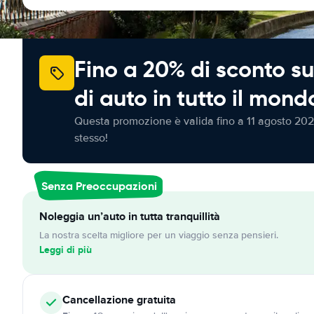
Fino a 20% di sconto su
di auto in tutto il mond
Questa promozione è valida fino a 11 agosto 202
stesso!
Senza Preoccupazioni
Noleggia un’auto in tutta tranquillità
La nostra scelta migliore per un viaggio senza pensieri.
Leggi di più
Cancellazione
gratuita