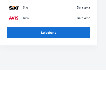
Sixt
Da
/giorno
Avis
Da
/giorno
Seleziona