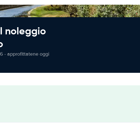
l noleggio
o
6 - approfittatene oggi