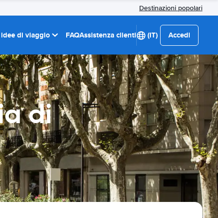
Destinazioni popolari
 idee di viaggio
FAQ
Assistenza clienti
(IT)
Accedi
ia di