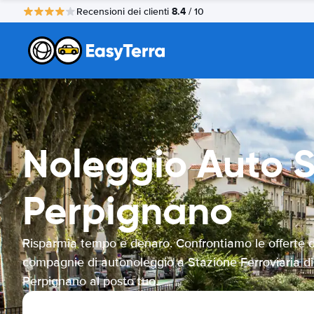
8.4
Recensioni dei clienti
/ 10
Noleggio Auto S
Perpignano
Risparmia tempo e denaro. Confrontiamo le offerte d
compagnie di autonoleggio a Stazione Ferroviaria di
Perpignano al posto tuo.