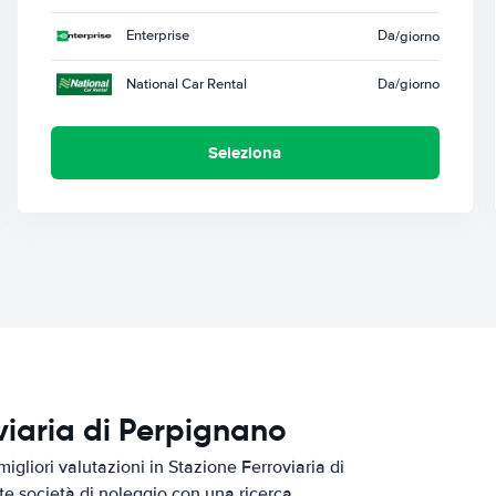
Enterprise
Da
/giorno
National Car Rental
Da
/giorno
Seleziona
oviaria di Perpignano
igliori valutazioni in Stazione Ferroviaria di
te società di noleggio con una ricerca.