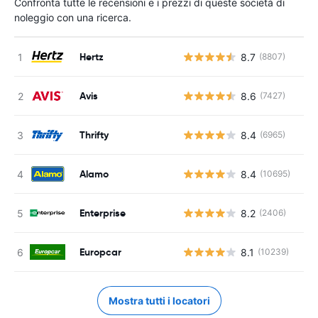
Confronta tutte le recensioni e i prezzi di queste società di
noleggio con una ricerca.
Hertz
8.7
(8807)
Avis
8.6
(7427)
Thrifty
8.4
(6965)
Alamo
8.4
(10695)
Enterprise
8.2
(2406)
Europcar
8.1
(10239)
Mostra tutti i locatori