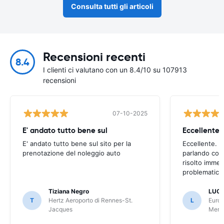
Consulta tutti gli articoli
Recensioni recenti
8.4
I clienti ci valutano con un 8.4/10 su 107913
recensioni
07-10-2025
E' andato tutto bene sul
E' andato tutto bene sul sito per la
Eccellente. C
prenotazione del noleggio auto
parlando con
risolto imme
problematica 
Tiziana Negro
LUCA
T
Hertz Aeroporto di Rennes-St.
L
Europ
Jacques
Meri