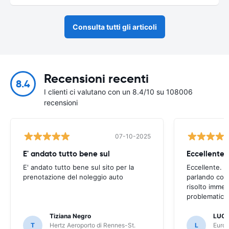
Consulta tutti gli articoli
Recensioni recenti
8.4
I clienti ci valutano con un 8.4/10 su 108006
recensioni
07-10-2025
E' andato tutto bene sul
E' andato tutto bene sul sito per la
Eccellente. C
prenotazione del noleggio auto
parlando con
risolto imme
problematica 
Tiziana Negro
LUCA
T
Hertz Aeroporto di Rennes-St.
L
Europ