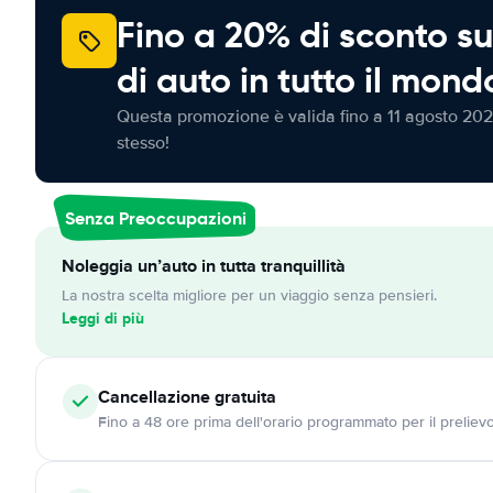
Fino a 20% di sconto su
di auto in tutto il mond
Questa promozione è valida fino a 11 agosto 202
stesso!
Senza Preoccupazioni
Noleggia un’auto in tutta tranquillità
La nostra scelta migliore per un viaggio senza pensieri.
Leggi di più
Cancellazione
gratuita
Fino a 48 ore prima dell'orario programmato per il preliev