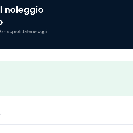
l noleggio
o
6 - approfittatene oggi
o