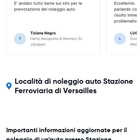
E' andato tutto bene sul sito per la
Eccellente. C
prenotazione del noleggio auto
parlando con
risolto imme
problematica 
Tiziana Negro
LUCA
T
Hertz Aeroporto di Rennes-St.
L
Europ
Jacques
Meri
Località di noleggio auto Stazione
Ferroviaria di Versailles
Importanti informazioni aggiornate per il
noleggio di un'auto presso Stazione