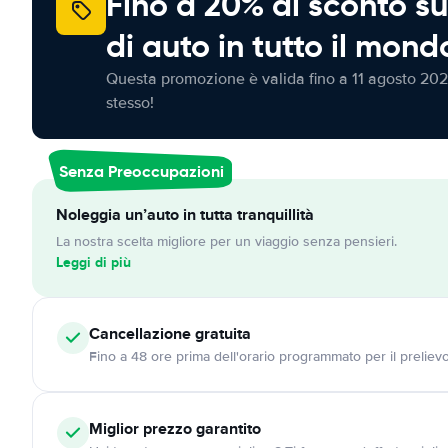
Fino a 20% di sconto su
di auto in tutto il mond
Questa promozione è valida fino a 11 agosto 202
stesso!
Senza Preoccupazioni
Noleggia un’auto in tutta tranquillità
La nostra scelta migliore per un viaggio senza pensieri.
Leggi di più
Cancellazione
gratuita
Fino a 48 ore prima dell'orario programmato per il preliev
Miglior prezzo garantito