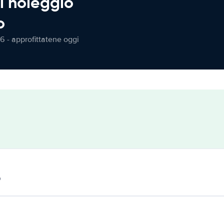
l noleggio
o
6 - approfittatene oggi
o