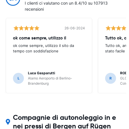
I clienti ci valutano con un 8.4/10 su 107913
recensioni
26-06-2024
ok come sempre, utilizzo il
Tutto ok, a
ok come sempre, utilizzo il sito da
Tutto ok, anc
tempo con soddisfazione
stato facile 
Luca Gasparutti
ROD
L
Alamo Aeroporto di Berlino-
R
GLOB
Brandenburg
Colo
Compagnie di autonoleggio in e
nei pressi di Bergen auf Rügen