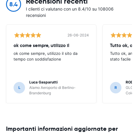
Recensioni recenti
8.4
I clienti ci valutano con un 8.4/10 su 108006
recensioni
26-06-2024
ok come sempre, utilizzo il
Tutto ok, a
ok come sempre, utilizzo il sito da
Tutto ok, anc
tempo con soddisfazione
stato facile 
Luca Gasparutti
ROD
L
Alamo Aeroporto di Berlino-
R
GLOB
Brandenburg
Colo
Importanti informazioni aggiornate per