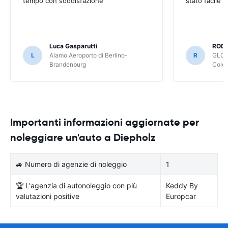
tempo con soddisfazione
stato facile 
Luca Gasparutti
ROD
L
Alamo Aeroporto di Berlino-
R
GLOB
Brandenburg
Colo
Importanti informazioni aggiornate per
noleggiare un'auto a Diepholz
🚙 Numero di agenzie di noleggio
1
🏆 L'agenzia di autonoleggio con più
Keddy By
valutazioni positive
Europcar