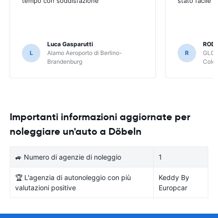
tempo con soddisfazione
stato facile 
Luca Gasparutti
ROD
L
Alamo Aeroporto di Berlino-
R
GLOB
Brandenburg
Colo
Importanti informazioni aggiornate per
noleggiare un'auto a Döbeln
🚙 Numero di agenzie di noleggio
1
🏆 L'agenzia di autonoleggio con più
Keddy By
valutazioni positive
Europcar