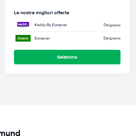
Le nostre migliori offerte
Keddy By Europcar
Da
/giorno
Europcar
Da
/giorno
Seleziona
tmund