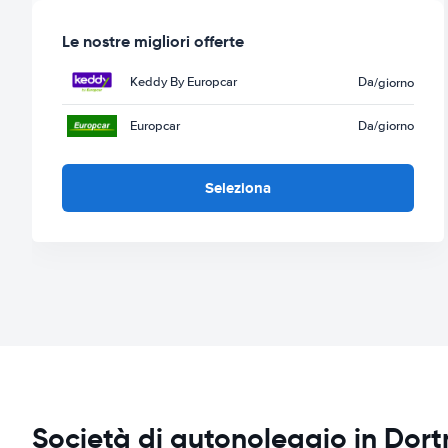
Le nostre migliori offerte
Keddy By Europcar
Da
/giorno
Europcar
Da
/giorno
Seleziona
Società di autonoleggio in Dor