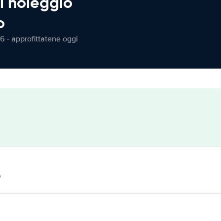
l noleggio
o
6 - approfittatene oggi
o