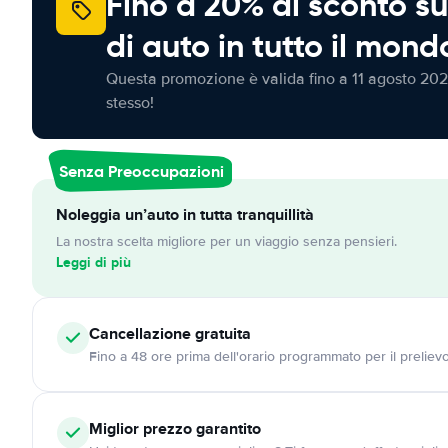
Fino a 20% di sconto su
di auto in tutto il mond
Questa promozione è valida fino a 11 agosto 202
stesso!
Senza Preoccupazioni
Noleggia un’auto in tutta tranquillità
La nostra scelta migliore per un viaggio senza pensieri.
Leggi di più
Cancellazione
gratuita
Fino a 48 ore prima dell'orario programmato per il preliev
Miglior prezzo garantito