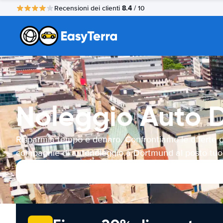
8.4
Recensioni dei clienti
/ 10
Noleggio Auto 
Risparmia tempo e denaro. Confrontiamo le offerte d
compagnie di autonoleggio a Dortmund al posto tuo