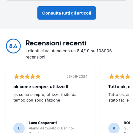
Consulta tutti gli articoli
Recensioni recenti
8.4
I clienti ci valutano con un 8.4/10 su 108006
recensioni
26-06-2024
ok come sempre, utilizzo il
Tutto ok, a
ok come sempre, utilizzo il sito da
Tutto ok, anc
tempo con soddisfazione
stato facile 
Luca Gasparutti
ROD
L
Alamo Aeroporto di Berlino-
R
GLOB