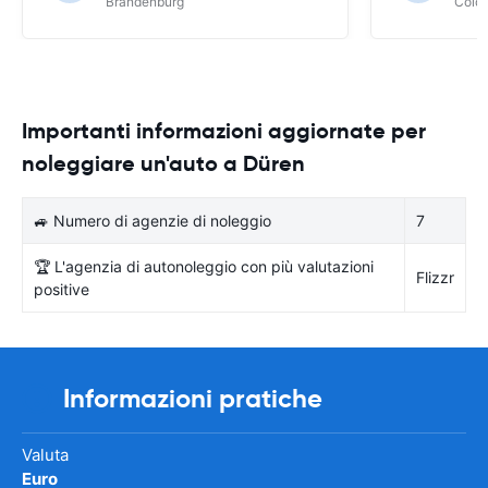
Brandenburg
Colo
Importanti informazioni aggiornate per
noleggiare un'auto a Düren
🚙 Numero di agenzie di noleggio
7
🏆 L'agenzia di autonoleggio con più valutazioni
Flizzr
positive
Informazioni pratiche
Valuta
Euro