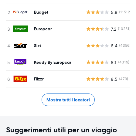
Budget
5.9
(11512)
Europcar
7.2
(10251)
Sixt
6.4
(4356)
Keddy By Europcar
8.1
(4319)
Flizzr
8.5
(479)
Mostra tutti i locatori
Suggerimenti utili per un viaggio