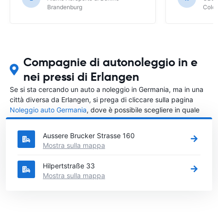
Brandenburg
Colo
Compagnie di autonoleggio in e
nei pressi di Erlangen
Se si sta cercando un auto a noleggio in Germania, ma in una
città diversa da Erlangen, si prega di cliccare sulla pagina
Noleggio auto Germania
, dove è possibile scegliere in quale
città in Germania si vuole noleggiare l'auto.
Aussere Brucker Strasse 160
Mostra sulla mappa
Hilpertstraße 33
Mostra sulla mappa