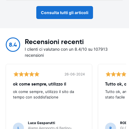
Consulta tutti gli articoli
Recensioni recenti
8.4
I clienti ci valutano con un 8.4/10 su 107913
recensioni
26-06-2024
ok come sempre, utilizzo il
Tutto ok, a
ok come sempre, utilizzo il sito da
Tutto ok, anc
tempo con soddisfazione
stato facile 
Luca Gasparutti
ROD
L
Alamo Aeroporto di Berlino-
R
GLOB