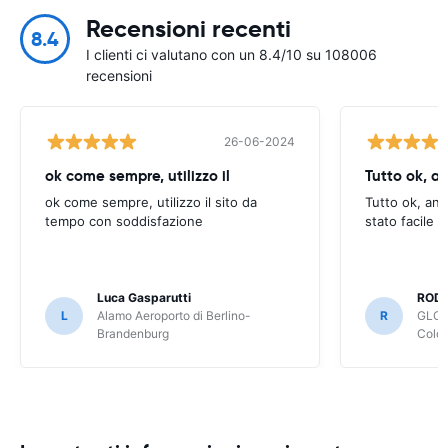
Recensioni recenti
8.4
I clienti ci valutano con un 8.4/10 su 108006
recensioni
26-06-2024
ok come sempre, utilizzo il
Tutto ok, a
ok come sempre, utilizzo il sito da
Tutto ok, anc
tempo con soddisfazione
stato facile 
Luca Gasparutti
ROD
L
Alamo Aeroporto di Berlino-
R
GLOB
Brandenburg
Colo