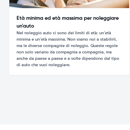
Età minima ed età massima per noleggiare
un'auto
Nel noleggio auto ci sono dei limiti di età: un’età
minima e un’età massima. Non siamo noi a stabilirli,
ma le diverse compagnie di noleggio. Queste regole
non solo variano da compagnia a compagnia, ma
anche da paese a paese e a volte dipendono dal tipo
di auto che vuoi noleggiare.