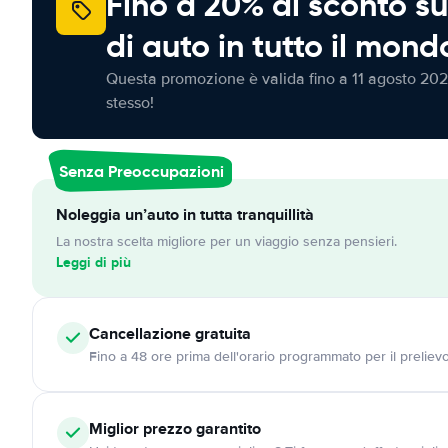
Fino a 20% di sconto su
di auto in tutto il mond
Questa promozione è valida fino a 11 agosto 202
stesso!
Senza Preoccupazioni
Noleggia un’auto in tutta tranquillità
La nostra scelta migliore per un viaggio senza pensieri.
Leggi di più
Cancellazione
gratuita
Fino a 48 ore prima dell'orario programmato per il preliev
Miglior prezzo garantito