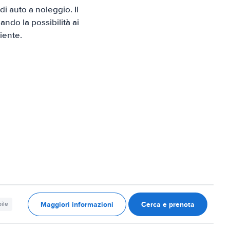
i auto a noleggio. Il
ndo la possibilità ai
iente.
Maggiori informazioni
Cerca e prenota
ile