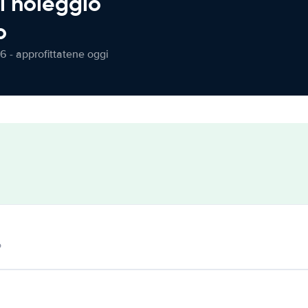
l noleggio
o
6 - approfittatene oggi
o