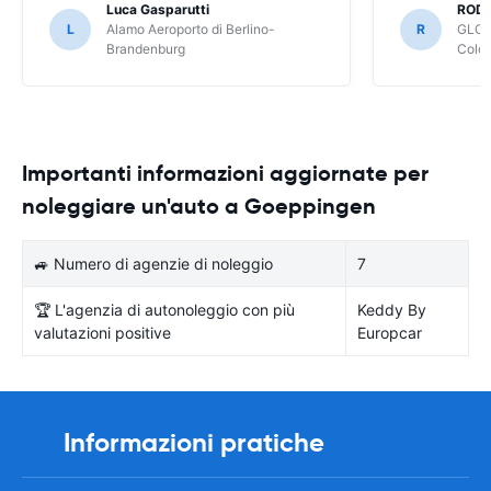
Luca Gasparutti
ROD
L
Alamo Aeroporto di Berlino-
R
GLOB
Brandenburg
Colo
Importanti informazioni aggiornate per
noleggiare un'auto a Goeppingen
🚙 Numero di agenzie di noleggio
7
🏆 L'agenzia di autonoleggio con più
Keddy By
valutazioni positive
Europcar
Informazioni pratiche