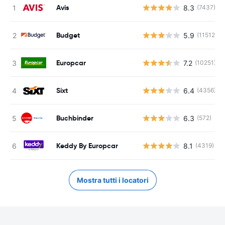
Avis
8.3
(7437)
Budget
5.9
(11512)
Europcar
7.2
(10251)
Sixt
6.4
(4356)
Buchbinder
6.3
(572)
Keddy By Europcar
8.1
(4319)
Mostra tutti i locatori