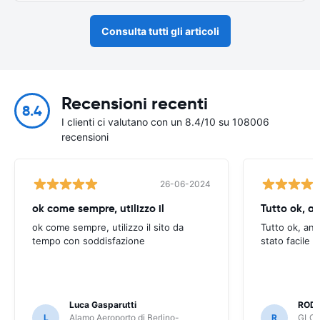
Consulta tutti gli articoli
Recensioni recenti
8.4
I clienti ci valutano con un 8.4/10 su 108006
recensioni
26-06-2024
ok come sempre, utilizzo il
Tutto ok, a
ok come sempre, utilizzo il sito da
Tutto ok, anc
tempo con soddisfazione
stato facile 
Luca Gasparutti
ROD
L
Alamo Aeroporto di Berlino-
R
GLOB