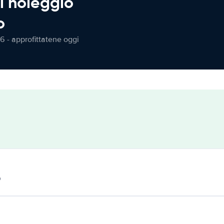
l noleggio
o
6 - approfittatene oggi
o