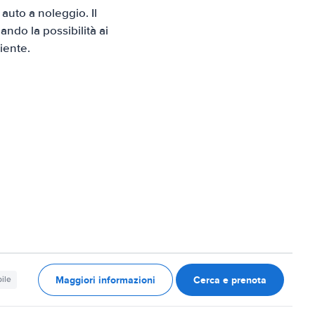
uto a noleggio. Il
ndo la possibilità ai
iente.
Maggiori informazioni
Cerca e prenota
ile