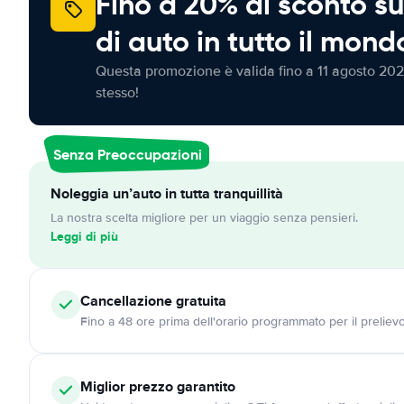
Fino a 20% di sconto su
di auto in tutto il mond
Questa promozione è valida fino a 11 agosto 202
stesso!
Senza Preoccupazioni
Noleggia un’auto in tutta tranquillità
La nostra scelta migliore per un viaggio senza pensieri.
Leggi di più
Cancellazione
gratuita
Fino a 48 ore prima dell'orario programmato per il preliev
Miglior prezzo garantito