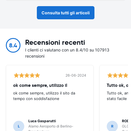
Consulta tutti gli articoli
Recensioni recenti
8.4
I clienti ci valutano con un 8.4/10 su 107913
recensioni
26-06-2024
ok come sempre, utilizzo il
Tutto ok, a
ok come sempre, utilizzo il sito da
Tutto ok, anc
tempo con soddisfazione
stato facile 
Luca Gasparutti
ROD
L
Alamo Aeroporto di Berlino-
R
GLOB