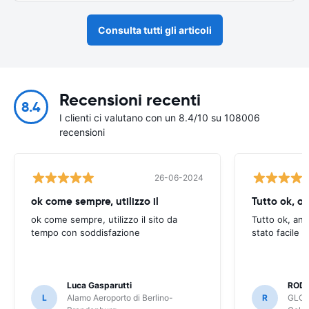
Consulta tutti gli articoli
Recensioni recenti
8.4
I clienti ci valutano con un 8.4/10 su 108006
recensioni
26-06-2024
ok come sempre, utilizzo il
Tutto ok, a
ok come sempre, utilizzo il sito da
Tutto ok, anc
tempo con soddisfazione
stato facile 
Luca Gasparutti
ROD
L
Alamo Aeroporto di Berlino-
R
GLOB