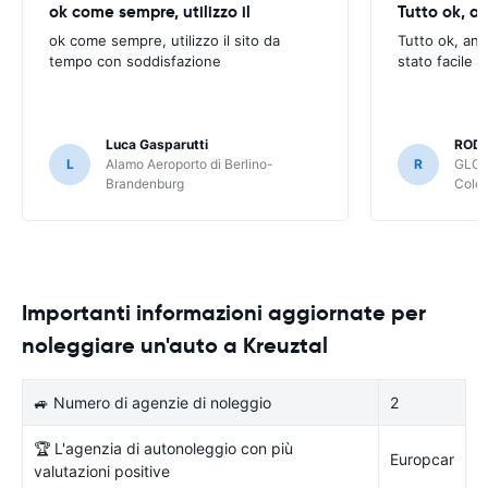
ok come sempre, utilizzo il
Tutto ok, a
ok come sempre, utilizzo il sito da
Tutto ok, anc
tempo con soddisfazione
stato facile 
Luca Gasparutti
ROD
L
Alamo Aeroporto di Berlino-
R
GLOB
Brandenburg
Colo
Importanti informazioni aggiornate per
noleggiare un'auto a Kreuztal
🚙 Numero di agenzie di noleggio
2
🏆 L'agenzia di autonoleggio con più
Europcar
valutazioni positive