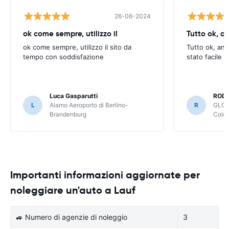
26-06-2024
ok come sempre, utilizzo il
Tutto ok, a
ok come sempre, utilizzo il sito da
Tutto ok, anc
tempo con soddisfazione
stato facile 
Luca Gasparutti
ROD
L
Alamo Aeroporto di Berlino-
R
GLOB
Brandenburg
Colo
Importanti informazioni aggiornate per
noleggiare un'auto a Lauf
🚙 Numero di agenzie di noleggio
3