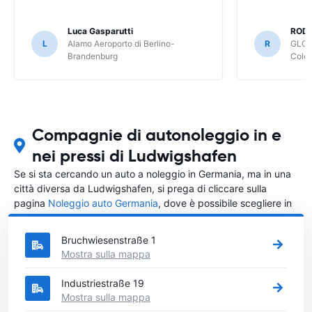
Luca Gasparutti
ROD
L
Alamo Aeroporto di Berlino-
R
GLOB
Brandenburg
Colo
Compagnie di autonoleggio in e
nei pressi di Ludwigshafen
Se si sta cercando un auto a noleggio in Germania, ma in una
città diversa da Ludwigshafen, si prega di cliccare sulla
pagina
Noleggio auto Germania
, dove è possibile scegliere in
quale città in Germania si vuole noleggiare l'auto.
Bruchwiesenstraße 1
Mostra sulla mappa
Industriestraße 19
Mostra sulla mappa