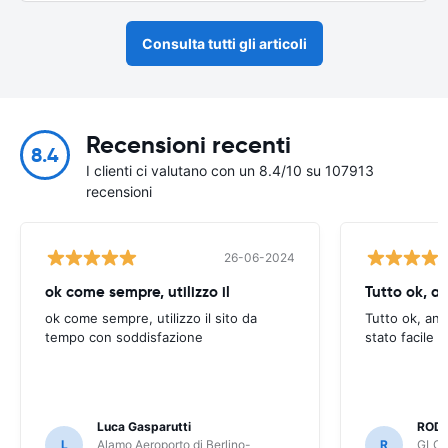
Consulta tutti gli articoli
Recensioni recenti
8.4
I clienti ci valutano con un 8.4/10 su 107913
recensioni
26-06-2024
ok come sempre, utilizzo il
Tutto ok, a
ok come sempre, utilizzo il sito da
Tutto ok, anc
tempo con soddisfazione
stato facile 
Luca Gasparutti
ROD
L
Alamo Aeroporto di Berlino-
R
GLOB