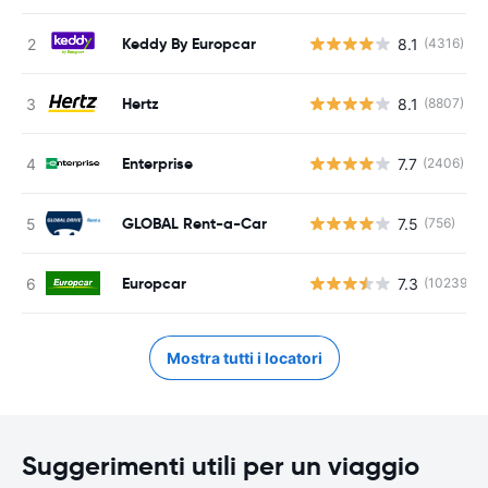
Keddy By Europcar
8.1
(4316)
Hertz
8.1
(8807)
Enterprise
7.7
(2406)
GLOBAL Rent-a-Car
7.5
(756)
Europcar
7.3
(10239)
Mostra tutti i locatori
Suggerimenti utili per un viaggio