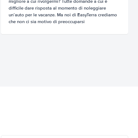
migliore a cui rivolgermi? Tutte domande a cui è
difficile dare risposta al momento di noleggiare
un’auto per le vacanze. Ma noi di EasyTerra crediamo
che non ci sia motivo di preoccuparsi