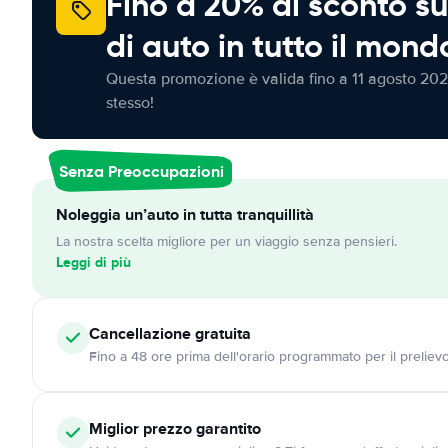
Fino a 20% di sconto su
di auto in tutto il mond
Questa promozione è valida fino a 11 agosto 202
stesso!
Senza Preoccupazioni
Noleggia un’auto in tutta tranquillità
La nostra scelta migliore per un viaggio senza pensieri.
Leggi di più
Cancellazione
gratuita
Fino a 48 ore prima dell'orario programmato per il preliev
Miglior prezzo garantito