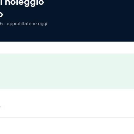
l noleggio
o
6 - approfittatene oggi
o