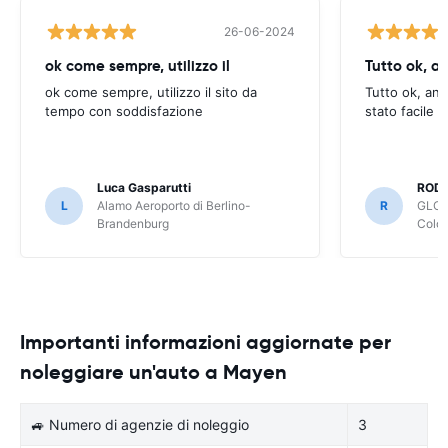
26-06-2024
ok come sempre, utilizzo il
Tutto ok, a
ok come sempre, utilizzo il sito da
Tutto ok, anc
tempo con soddisfazione
stato facile 
Luca Gasparutti
ROD
L
Alamo Aeroporto di Berlino-
R
GLOB
Brandenburg
Colo
Importanti informazioni aggiornate per
noleggiare un'auto a Mayen
🚙 Numero di agenzie di noleggio
3