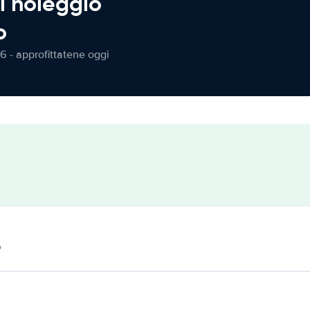
l noleggio
o
6 - approfittatene oggi
o