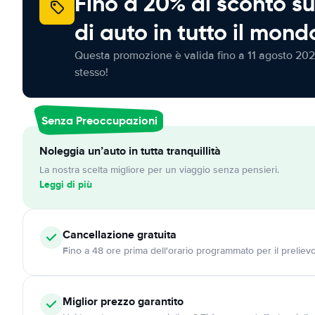
Fino a 20% di sconto su
di auto in tutto il mond
Questa promozione è valida fino a 11 agosto 202
stesso!
Senza Preoccupazioni
Noleggia un’auto in tutta tranquillità
La nostra scelta migliore per un viaggio senza pensieri.
Leggi di più
Cancellazione
gratuita
Fino a 48 ore prima dell'orario programmato per il preliev
Miglior prezzo garantito