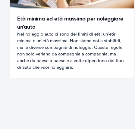
Età minima ed età massima per noleggiare
un'auto
Nel noleggio auto ci sono dei limiti di età: un’età
minima e un’età massima. Non siamo noi a stabilirli,
ma le diverse compagnie di noleggio. Queste regole
non solo variano da compagnia a compagnia, ma
anche da paese a paese e a volte dipendono dal tipo
di auto che vuoi noleggiare.