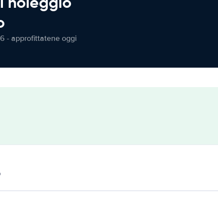
l noleggio
o
6 - approfittatene oggi
o