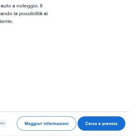
uto a noleggio. Il
ndo la possibilità ai
iente.
Maggiori informazioni
Cerca e prenota
ile