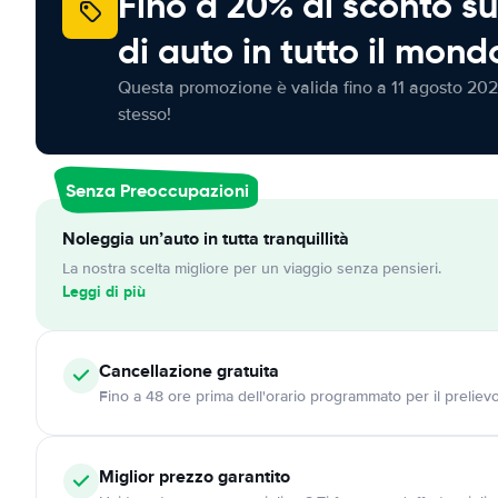
Fino a 20% di sconto su
di auto in tutto il mond
Questa promozione è valida fino a 11 agosto 202
stesso!
Senza Preoccupazioni
Noleggia un’auto in tutta tranquillità
La nostra scelta migliore per un viaggio senza pensieri.
Leggi di più
Cancellazione
gratuita
Fino a 48 ore prima dell'orario programmato per il preliev
Miglior prezzo garantito